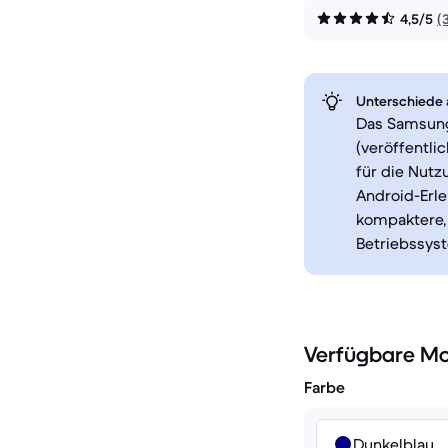
4,5/5
(
Unterschiede a
Das Samsung 
(veröffentli
für die Nutz
Android-Erle
kompaktere,
Betriebssys
Verfügbare Mo
Farbe
Dunkelblau