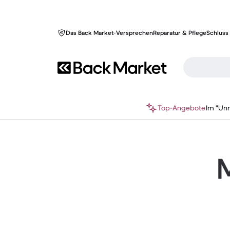
Das Back Market-Versprechen
Reparatur & Pflege
Schluss 
Top-Angebote
Im "Un
M