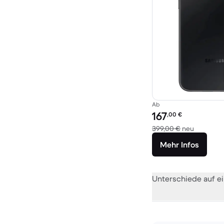
Ab
Preis des erneuerten P
167
,00
€
Im Vergle
399,00 €
neu
Mehr Infos
Unterschiede auf ei