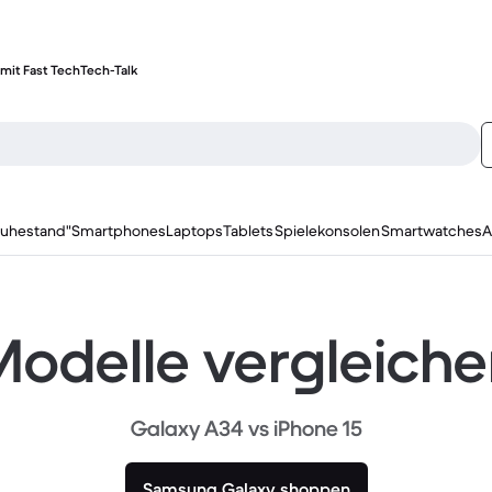
mit Fast Tech
Tech-Talk
ruhestand"
Smartphones
Laptops
Tablets
Spielekonsolen
Smartwatches
A
odelle vergleich
Galaxy A34 vs iPhone 15
Samsung Galaxy shoppen