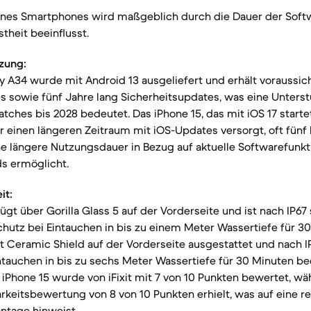
eines Smartphones wird maßgeblich durch die Dauer der Sof
theit beeinflusst.
zung:
A34 wurde mit Android 13 ausgeliefert und erhält voraussich
 sowie fünf Jahre lang Sicherheitsupdates, was eine Unterst
atches bis 2028 bedeutet. Das iPhone 15, das mit iOS 17 starte
 einen längeren Zeitraum mit iOS-Updates versorgt, oft fünf 
ne längere Nutzungsdauer in Bezug auf aktuelle Softwarefunk
ds ermöglicht.
it:
ügt über Gorilla Glass 5 auf der Vorderseite und ist nach IP67
hutz bei Eintauchen in bis zu einem Meter Wassertiefe für 30
it Ceramic Shield auf der Vorderseite ausgestattet und nach IP6
ntauchen in bis zu sechs Meter Wassertiefe für 30 Minuten be
 iPhone 15 wurde von iFixit mit 7 von 10 Punkten bewertet, w
rkeitsbewertung von 8 von 10 Punkten erhielt, was auf eine re
tage hinweist.