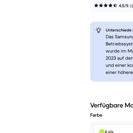
4,5/5
(
Unterschiede a
Das Samsung
Betriebssyst
wurde im Mär
2023 auf den
und einer ko
einer höhere
Verfügbare Mo
Farbe
Kalk