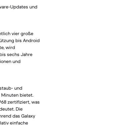
tware-Updates und
tlich vier große
ützung bis Android
te, wird
bis sechs Jahre
tionen und
 staub- und
 Minuten bietet.
8 zertifiziert, was
deutet. Die
ährend das Galaxy
lativ einfache