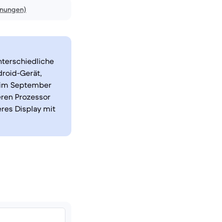
inungen)
nterschiedliche
droid-Gerät,
, im September
eren Prozessor
res Display mit