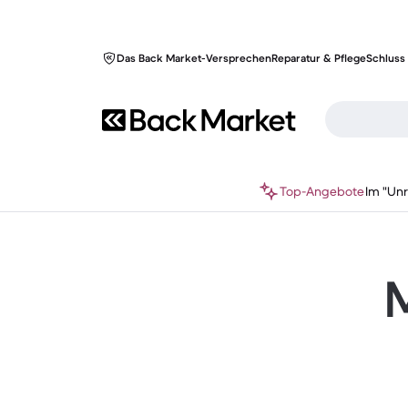
Das Back Market-Versprechen
Reparatur & Pflege
Schluss 
Top-Angebote
Im "Un
M