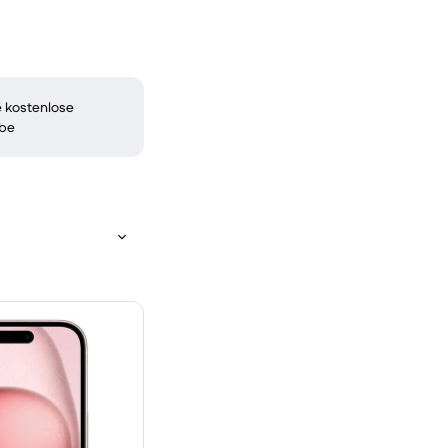
 kostenlose
be