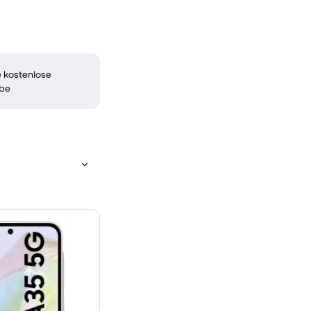
 kostenlose
be