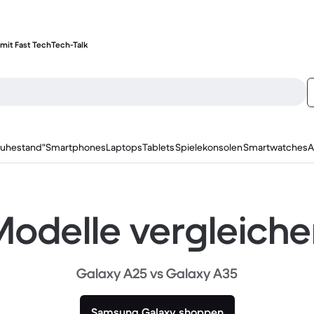
mit Fast Tech
Tech-Talk
ruhestand"
Smartphones
Laptops
Tablets
Spielekonsolen
Smartwatches
A
odelle vergleich
Galaxy A25 vs Galaxy A35
Samsung Galaxy shoppen