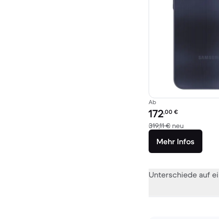
Ab
Preis des erneuerten P
172
,00
€
Im Vergleic
319,11 €
neu
Mehr Infos
Unterschiede auf ei