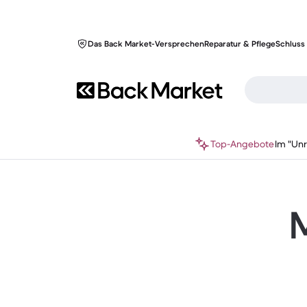
Das Back Market-Versprechen
Reparatur & Pflege
Schluss 
Top-Angebote
Im "Un
M