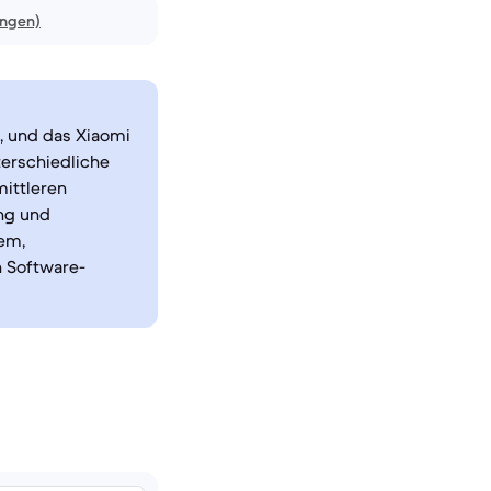
ungen)
 und das Xiaomi
terschiedliche
ittleren
ung und
tem,
n Software-