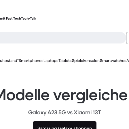
mit Fast Tech
Tech-Talk
ruhestand"
Smartphones
Laptops
Tablets
Spielekonsolen
Smartwatches
A
odelle vergleich
Galaxy A23 5G vs Xiaomi 13T
Samsung Galaxy shoppen