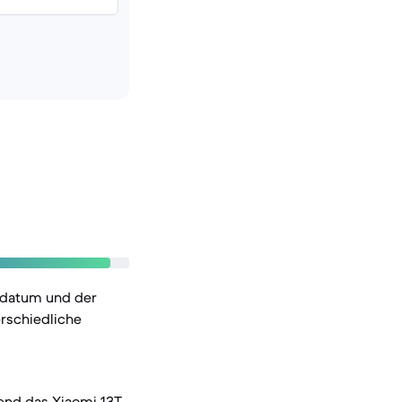
sdatum und der
rschiedliche
nd das Xiaomi 13T