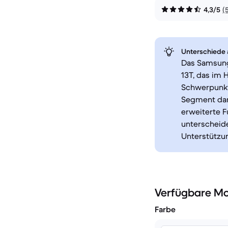
4,3/5
(
Unterschiede a
Das Samsung
13T, das im 
Schwerpunkt
Segment dars
erweiterte F
unterscheide
Unterstützu
Verfügbare Mo
Farbe