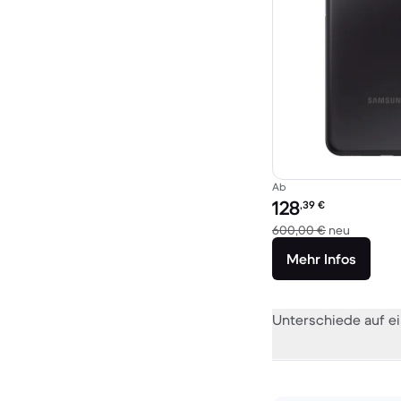
Ab
Preis des erneuerten P
128
,39
€
Im Vergl
600,00 €
neu
Mehr Infos
Unterschiede auf ei