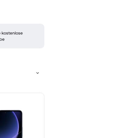
 kostenlose
be