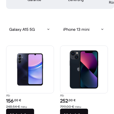
Rü
Galaxy A15 5G
iPhone 13 mini
Ab
Ab
Preis des erneuerten Produkts:
Preis des erneuerten Produkts:
156
252
,00
€
,00
€
Im Vergleich zum Neupreis von 248,54 €
Im Vergleich zum Ne
248,54 €
neu
799,00 €
neu