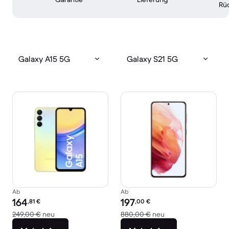
Rü
Galaxy A15 5G
Galaxy S21 5G
Ab
Ab
Preis des erneuerten Produkts:
Preis des erneuerten Produkts:
164
197
,81
€
,00
€
Im Vergleich zum Neupreis von 249,00 €
Im Vergleich zum N
249,00 €
neu
880,00 €
neu