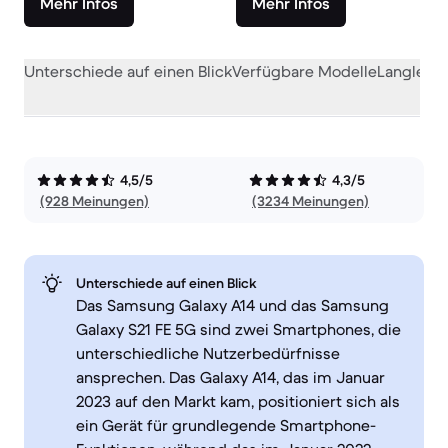
Mehr Infos
Mehr Infos
Unterschiede auf einen Blick
Verfügbare Modelle
Langlebig
4,5/5
4,3/5
(928 Meinungen)
(3234 Meinungen)
Unterschiede auf einen Blick
Das Samsung Galaxy A14 und das Samsung
Galaxy S21 FE 5G sind zwei Smartphones, die
unterschiedliche Nutzerbedürfnisse
ansprechen. Das Galaxy A14, das im Januar
2023 auf den Markt kam, positioniert sich als
ein Gerät für grundlegende Smartphone-