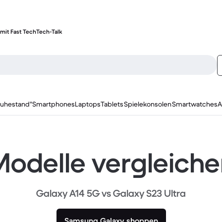
mit Fast Tech
Tech-Talk
ruhestand"
Smartphones
Laptops
Tablets
Spielekonsolen
Smartwatches
A
odelle vergleich
Galaxy A14 5G vs Galaxy S23 Ultra
Samsung Galaxy shoppen