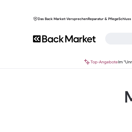
Das Back Market-Versprechen
Reparatur & Pflege
Schluss 
Top-Angebote
Im "Un
M