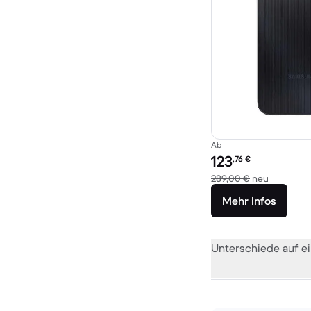
Ab
Preis des erneuerten P
123
,76
€
Im Vergle
289,00 €
neu
Mehr Infos
Unterschiede auf ei