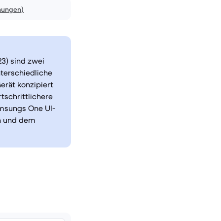
nungen)
3) sind zwei
terschiedliche
erät konzipiert
tschrittlichere
amsungs One UI-
en und dem