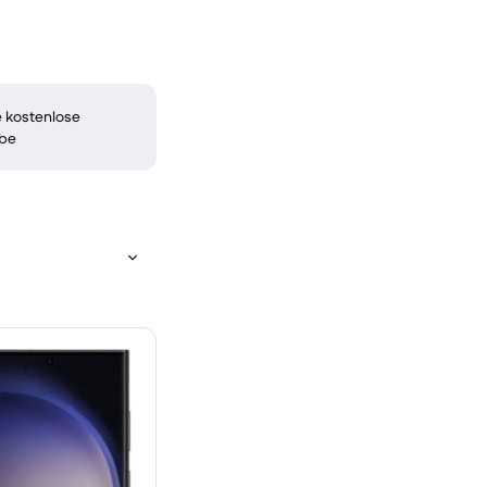
 kostenlose
be