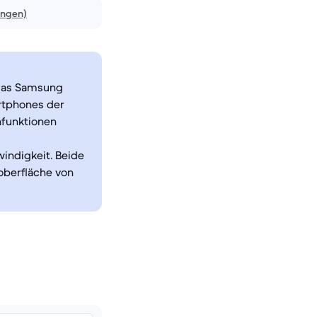
ungen)
 das Samsung
rtphones der
nfunktionen
indigkeit. Beide
oberfläche von