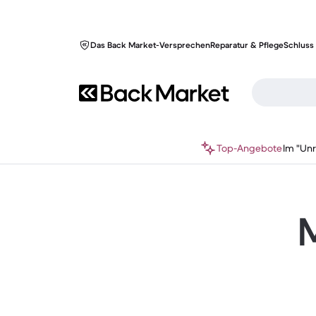
Das Back Market-Versprechen
Reparatur & Pflege
Schluss 
Top-Angebote
Im "Un
M