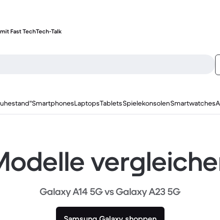
mit Fast Tech
Tech-Talk
ruhestand"
Smartphones
Laptops
Tablets
Spielekonsolen
Smartwatches
A
odelle vergleich
Galaxy A14 5G vs Galaxy A23 5G
Samsung Galaxy shoppen