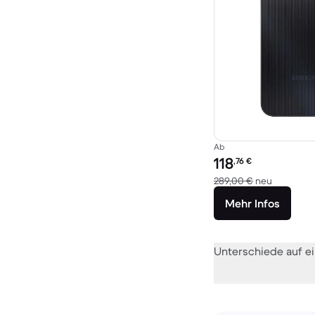
Ab
Preis des erneuerten P
118
,76
€
Im Vergle
289,00 €
neu
Mehr Infos
Unterschiede auf ei