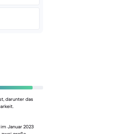
t, darunter das
rkeit.
 im Januar 2023
l zwei große