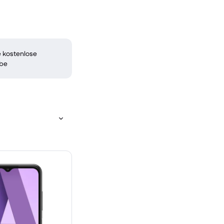
 kostenlose
be