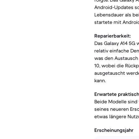
Android-Updates sow
Lebensdauer als bei
startete mit Android
Reparierbarkeit:
Das Galaxy A14 5G w
relativ einfache D
was den Austausch e
10, wobei die Rück
ausgetauscht werde
kann.
Erwartete praktisc
Beide Modelle sind
seines neueren Ers
etwas längere Nutz
Erscheinungsjahr