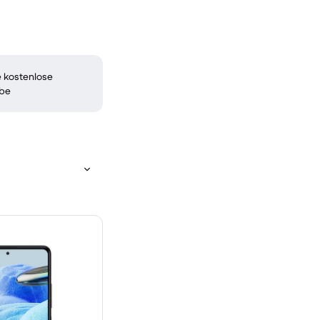
 kostenlose
be