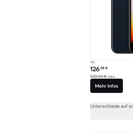
Ab
Preis des erneuerten P
126
,38
€
Im Vergle
529,00 €
neu
Mehr Infos
Unterschiede auf ei