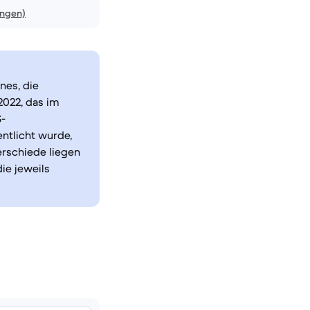
ungen)
nes, die
2022, das im
S-
ntlicht wurde,
erschiede liegen
ie jeweils