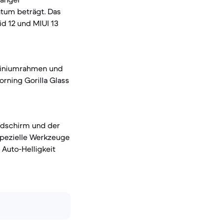
atum beträgt. Das
id 12 und MIUI 13
uminiumrahmen und
orning Gorilla Glass
ildschirm und der
spezielle Werkzeuge
 Auto-Helligkeit