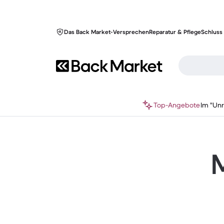
Das Back Market-Versprechen
Reparatur & Pflege
Schluss 
Top-Angebote
Im "Un
M