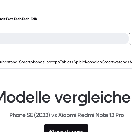
mit Fast Tech
Tech-Talk
ruhestand"
Smartphones
Laptops
Tablets
Spielekonsolen
Smartwatches
A
odelle vergleich
iPhone SE (2022) vs Xiaomi Redmi Note 12 Pro
iPhone shoppen