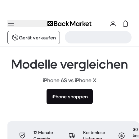
Gerät verkaufen
Modelle vergleichen
iPhone 6S vs iPhone X
iPhone shoppen
30
12 Monate
Kostenlose
ko
Garantie
Lieferung