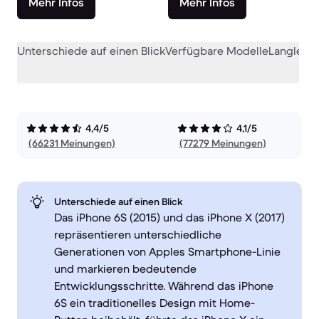
Mehr Infos
Mehr Infos
Unterschiede auf einen Blick
Verfügbare Modelle
Langlebig
4,4/5
4,1/5
(66231 Meinungen)
(77279 Meinungen)
Unterschiede auf einen Blick
Das iPhone 6S (2015) und das iPhone X (2017)
repräsentieren unterschiedliche
Generationen von Apples Smartphone-Linie
und markieren bedeutende
Entwicklungsschritte. Während das iPhone
6S ein traditionelles Design mit Home-