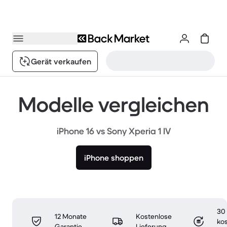
Gerät verkaufen
Modelle vergleichen
iPhone 16 vs Sony Xperia 1 IV
iPhone shoppen
30
12 Monate
Kostenlose
ko
Garantie
Lieferung