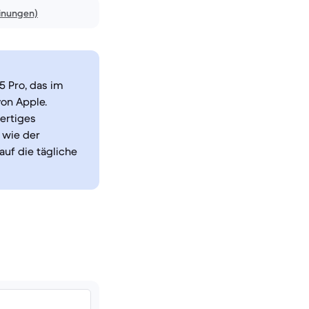
inungen)
5 Pro, das im
on Apple.
ertiges
 wie der
uf die tägliche