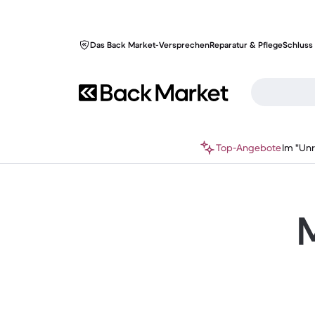
Das Back Market-Versprechen
Reparatur & Pflege
Schluss 
Top-Angebote
Im "Un
M