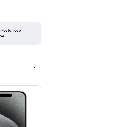
 kostenlose
be