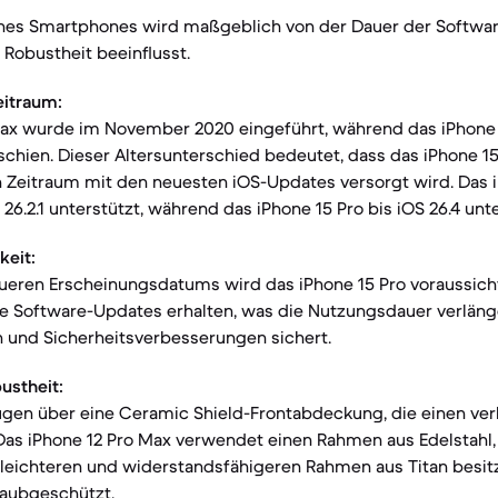
nes Smartphones wird maßgeblich von der Dauer der Softwa
Robustheit beeinflusst.
eitraum:
Max wurde im November 2020 eingeführt, während das iPhone 
hien. Dieser Altersunterschied bedeutet, dass das iPhone 15
n Zeitraum mit den neuesten iOS-Updates versorgt wird. Das 
 26.2.1 unterstützt, während das iPhone 15 Pro bis iOS 26.4 unt
keit:
ueren Erscheinungsdatums wird das iPhone 15 Pro voraussichtl
le Software-Updates erhalten, was die Nutzungsdauer verläng
n und Sicherheitsverbesserungen sichert.
ustheit:
ügen über eine Ceramic Shield-Frontabdeckung, die einen ve
 Das iPhone 12 Pro Max verwendet einen Rahmen aus Edelstahl
 leichteren und widerstandsfähigeren Rahmen aus Titan besitz
taubgeschützt.