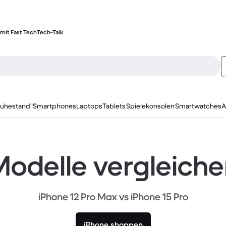
mit Fast Tech
Tech-Talk
ruhestand"
Smartphones
Laptops
Tablets
Spielekonsolen
Smartwatches
A
odelle vergleich
iPhone 12 Pro Max vs iPhone 15 Pro
iPhone shoppen