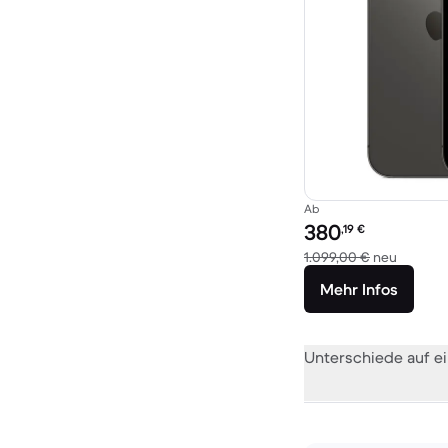
Ab
Preis des erneuerten P
380
,19
€
Im Verg
1.099,00 €
neu
Mehr Infos
Unterschiede auf ei