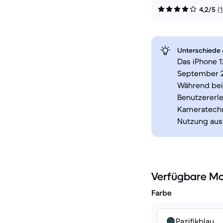
4,2/5
(
Unterschiede a
Das iPhone 1
September 2
Während bei
Benutzererle
Kameratechno
Nutzung aus
Verfügbare Mo
Farbe
Pazifikblau