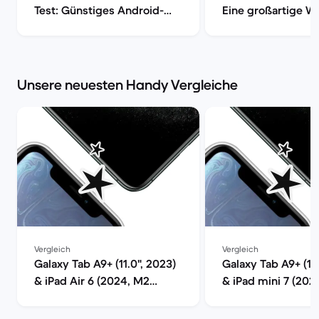
Test: Günstiges Android-
Eine großartige Wa
Tablet im Check | Back
den alltäglichen 
Market
| Back Market
Unsere neuesten Handy Vergleiche
Vergleich
Vergleich
Galaxy Tab A9+ (11.0", 2023)
Galaxy Tab A9+ (11.
& iPad Air 6 (2024, M2
& iPad mini 7 (202
series) im Vergleich
series) im Verglei