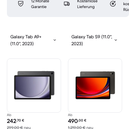
12 Monate
Kostenlose
ko
Garantie
Lieferung
Rü
Galaxy Tab A9+
Galaxy Tab S9 (11.0",
(11.0", 2023)
2023)
Ab
Ab
Preis des erneuerten Produkts:
Preis des erneuerten Produkts:
242
490
,70
€
,00
€
Im Vergleich zum Neupreis von 299,00 €
Im Vergleich zum Ne
299,00 €
neu
1.219,00 €
neu