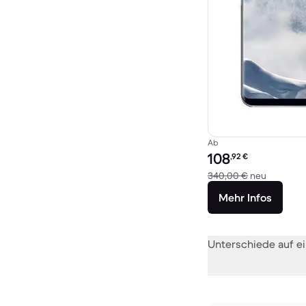
Ab
Preis des erneuerten P
108
,92
€
Im Vergl
340,00 €
neu
Mehr Infos
Unterschiede auf ei