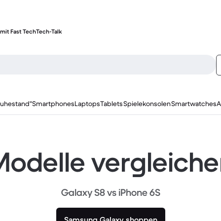
mit Fast Tech
Tech-Talk
ruhestand"
Smartphones
Laptops
Tablets
Spielekonsolen
Smartwatches
A
odelle vergleich
Galaxy S8 vs iPhone 6S
Samsung Galaxy shoppen