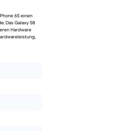
iPhone 6S einen
de. Das Galaxy S8
neren Hardware
ardwareleistung,