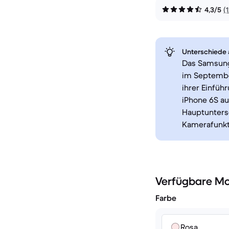
4,3/5
(
Unterschiede a
Das Samsung 
im Septembe
ihrer Einfüh
iPhone 6S au
Hauptuntersc
Kamerafunkti
Verfügbare Mo
Farbe
Rosa