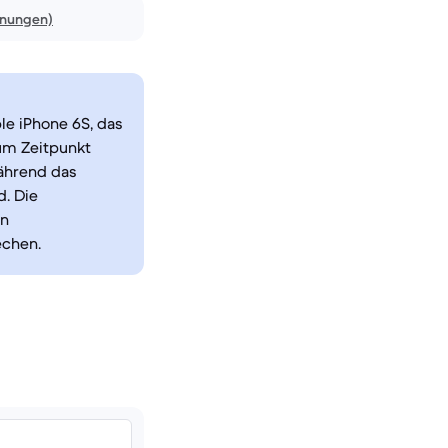
inungen)
le iPhone 6S, das
um Zeitpunkt
Während das
d. Die
en
echen.