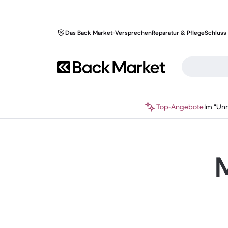
Das Back Market-Versprechen
Reparatur & Pflege
Schluss 
Top-Angebote
Im "Un
M