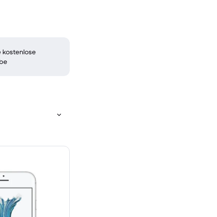
 kostenlose
be