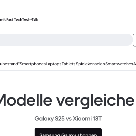
mit Fast Tech
Tech-Talk
ruhestand"
Smartphones
Laptops
Tablets
Spielekonsolen
Smartwatches
A
odelle vergleich
Galaxy S25 vs Xiaomi 13T
Samsung Galaxy shoppen