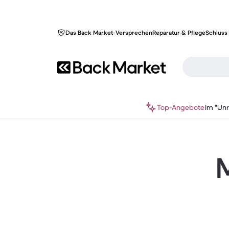
Das Back Market-Versprechen
Reparatur & Pflege
Schluss 
Top-Angebote
Im "Un
M