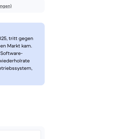
ungen)
5, tritt gegen
den Markt kam.
 Software-
wiederholrate
etriebssystem,