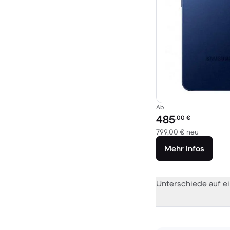
Ab
Preis des erneuerten P
485
,00
€
Im Vergle
799,00 €
neu
Mehr Infos
Unterschiede auf ei