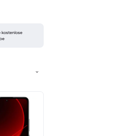
 kostenlose
be