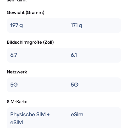
Gewicht (Gramm)
197 g
171 g
Bildschirmgröße (Zoll)
6.7
6.1
Netzwerk
5G
5G
SIM-Karte
Physische SIM +
eSim
eSIM