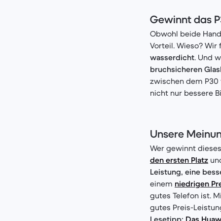
Gewinnt das P
Obwohl beide Handys
Vorteil. Wieso? Wir 
wasserdicht
. Und w
bruchsicheren Glas
zwischen dem P30 v
nicht nur bessere B
Unsere Meinu
Wer gewinnt dieses
den ersten Platz
und
Leistung, eine bes
einem
niedrigen Pr
gutes Telefon ist. M
gutes Preis-Leistung
Lesetipp:
Das Huawe