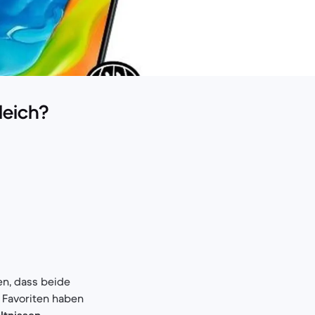
leich?
en, dass beide
 Favoriten haben
ltnissen
.