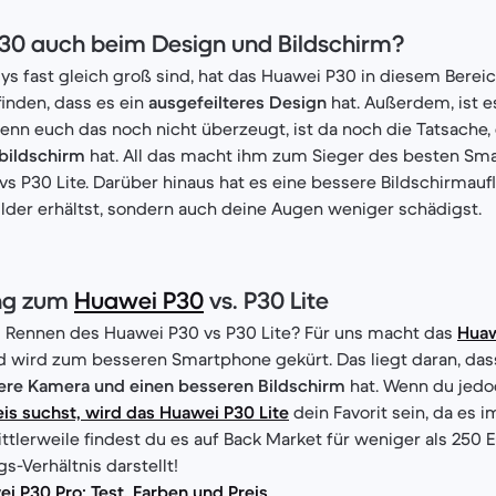
30 auch beim Design und Bildschirm?
 fast gleich groß sind, hat das Huawei P30 in diesem Bereic
finden, dass es ein
ausgefeilteres Design
hat. Außerdem, ist 
enn euch das noch nicht überzeugt, ist da noch die Tatsache,
bildschirm
hat. All das macht ihm zum Sieger des besten Sm
s P30 Lite. Darüber hinaus hat es eine bessere Bildschirmau
ilder erhältst, sondern auch deine Augen weniger schädigst.
ng zum
Huawei P30
vs. P30 Lite
 Rennen des Huawei P30 vs P30 Lite? Für uns macht das
Huaw
 wird zum besseren Smartphone gekürt. Das liegt daran, das
sere Kamera und einen besseren Bildschirm
hat. Wenn du jedoc
eis suchst, wird das Huawei P30 Lite
dein Favorit sein, da es 
ittlerweile findest du es auf Back Market für weniger als 250 E
s-Verhältnis darstellt!
i P30 Pro: Test, Farben und Preis