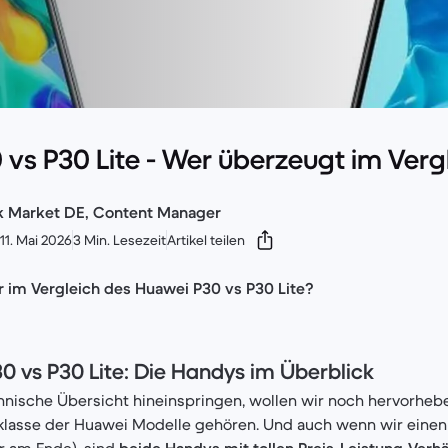
vs P30 Lite - Wer überzeugt im Verg
ck Market DE, Content Manager
11. Mai 2026
3 Min. Lesezeit
Artikel teilen
r im Vergleich des Huawei P30 vs P30 Lite?
 vs P30 Lite: Die Handys im Überblick
chnische Übersicht hineinspringen, wollen wir noch hervorheb
klasse der Huawei Modelle gehören. Und auch wenn wir einen
ir am Ende), sind
beide Handys mit tollen Preis-Leistung-Verhä