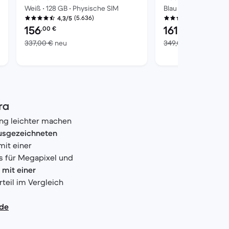
Weiß • 128 GB • Physische SIM
Blau • 256 GB • Phys
(5.636)
(5.68
4,3/5
4,3/5
Preis des erneuerten Produkts:
Preis des erneuerte
156
161
,00
€
,44
€
Im Vergleich zum Neupreis von 337,00 €
Im Ver
337,00 €
neu
349,00 €
neu
reis von 299,00 €
ra
ung leichter machen
usgezeichneten
mit einer
s für Megapixel und
mit einer
rteil im Vergleich
nde