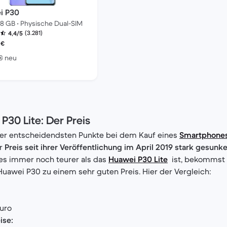
i P30
128 GB • Physische Dual-SIM
(3.281)
4,4/5
es erneuerten Produkts:
€
Im Vergleich zum Neupreis von 649,99 €
€
neu
9 €
P30 Lite: Der Preis
 der entscheidendsten Punkte bei dem Kauf eines
Smartphone
er
Preis seit ihrer Veröffentlichung im April 2019 stark gesunk
es immer noch teurer als das
Huawei P30 Lite
ist, bekommst 
uawei P30 zu einem sehr guten Preis. Hier der Vergleich:
uro
ise: