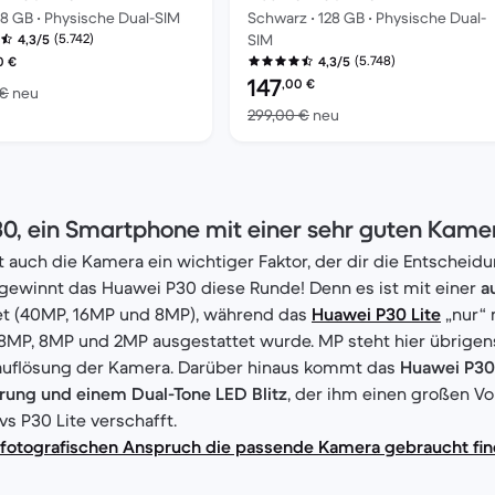
128 GB • Physische Dual-SIM
Schwarz • 128 GB • Physische Dual-
(5.742)
SIM
4,3/5
es erneuerten Produkts:
(5.748)
0
€
4,3/5
Preis des erneuerten Produkts:
147
,00
€
Im Vergleich zum Neupreis von 673,00 €
 €
neu
9 €
Im Vergleich zum Neup
299,00 €
neu
0, ein Smartphone mit einer sehr guten Kame
 auch die Kamera ein wichtiger Faktor, der dir die Entscheid
 gewinnt das Huawei P30 diese Runde! Denn es ist mit einer
a
et (40MP, 16MP und 8MP), während das
Huawei P30 Lite
„nur“ 
MP, 8MP und 2MP ausgestattet wurde. MP steht hier übrigen
dauflösung der Kamera. Darüber hinaus kommt das
Huawei P30 
erung und einem Dual-Tone LED Blitz
, der ihm einen großen Vo
s P30 Lite verschafft.
 fotografischen Anspruch die passende Kamera gebraucht fi