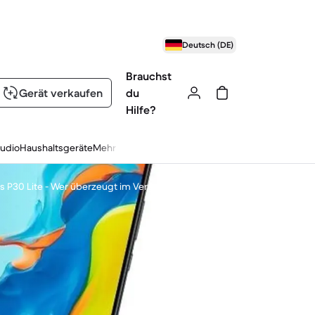
Deutsch (DE)
Brauchst
Gerät verkaufen
du
Hilfe?
udio
Haushaltsgeräte
Mehr
s P30 Lite - Wer überzeugt im Vergleich?