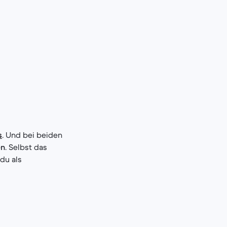
s
. Und bei beiden
en
. Selbst das
du als