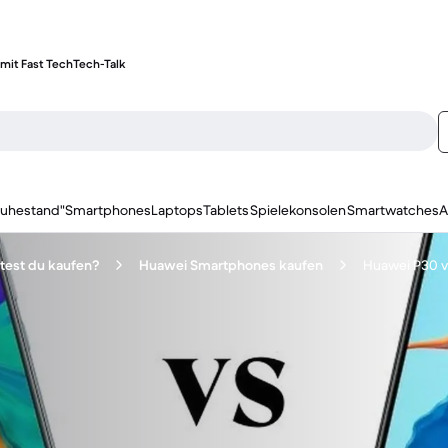
mit Fast Tech
Tech-Talk
ruhestand"
Smartphones
Laptops
Tablets
Spielekonsolen
Smartwatches
A
test du kaufen?
Huawei Smartphones kaufen
Huawei P30 v