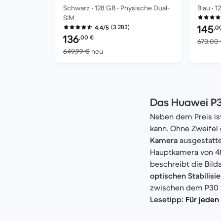
Schwarz • 128 GB • Physische Dual-
Blau • 
SIM
Preis d
145
(3.283)
4,4/5
,0
Preis des erneuerten Produkts:
136
,00
€
673,00
Im Vergleich zum Neupreis von 649,9
649,99 €
neu
Das Huawei P3
Neben dem Preis ist
kann. Ohne Zweifel
Kamera
ausgestatt
Hauptkamera von 48
beschreibt die Bil
optischen Stabilisi
zwischen dem P30 v
Lesetipp:
Für jeden