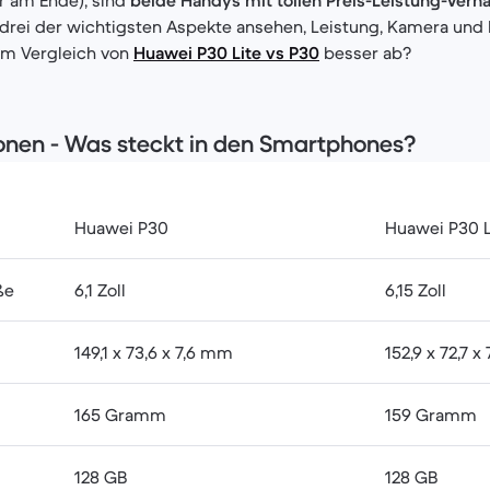
drei der wichtigsten Aspekte ansehen, Leistung, Kamera und 
em Vergleich von
Huawei P30 Lite vs P30
besser ab?
ionen - Was steckt in den Smartphones?
Huawei P30
Huawei P30 L
ße
6,1 Zoll
6,15 Zoll
149,1 x 73,6 x 7,6 mm
152,9 x 72,7 x
165 Gramm
159 Gramm
128 GB
128 GB