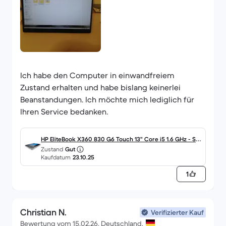
Ich habe den Computer in einwandfreiem
Zustand erhalten und habe bislang keinerlei
Beanstandungen. Ich möchte mich lediglich für
Ihren Service bedanken.
HP EliteBook X360 830 G6 Touch 13" Core i5 1.6 GHz - SS
Zustand
Gut
D 256 GB - 16GB QWERTY - Schwedisch
Kaufdatum
23.10.25
1
Christian N.
Verifizierter Kauf
Bewertung vom 15.02.26, Deutschland.