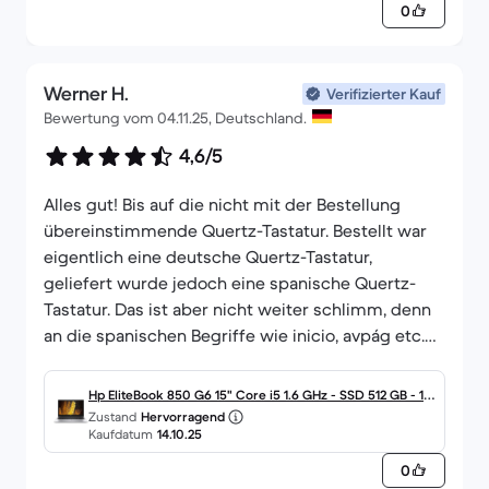
0
Werner H.
Verifizierter Kauf
Bewertung vom 04.11.25, Deutschland.
4,6/5
Alles gut! Bis auf die nicht mit der Bestellung
übereinstimmende Quertz-Tastatur. Bestellt war
eigentlich eine deutsche Quertz-Tastatur,
geliefert wurde jedoch eine spanische Quertz-
Tastatur. Das ist aber nicht weiter schlimm, denn
an die spanischen Begriffe wie inicio, avpág etc.
kann man sich wohl schnell gewöhnen.
Hp EliteBook 850 G6 15" Core i5 1.6 GHz - SSD 512 GB - 16
Zustand
Hervorragend
GB QWERTZ - Deutsch
Kaufdatum
14.10.25
0