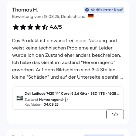
Thomas H.
Verifizierter Kauf
Bewertung vom 18.08.25, Deutschland.
4,6/5
Das Produkt ist einwandfrei in der Nutzung und
weist keine technischen Probleme auf. Leider
würde ich den Zustand eher anders beschreiben.
Ich habe das Gerät im Zustand "Hervorragend"
erworben. Auf dem Bildschirm sind 3-4 Stellen,
kleine "Schäden" und auf der Unterseite ebenfalls
Schrammen, welche aber nicht weiter wild sind.
Mit dem Bildschirm finde ich eher schade. Aber
Dell Latitude 7420 14" Core i5 2.6 GHz - SSD 1 TB - 16GB Q
sonst für Preis/Leistung absolut super!
Zustand
Hervorragend
WERTZ - Deutsch
Kaufdatum
04.08.25
1