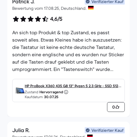
Patrick J.
Verifizierter Kauf
Bewertung vom 17.08.25, Deutschland.
4,6/5
An sich top Produkt & top Zustand, es passt
soweit alles. Etwas Kleines habe ich auszusetzen:
die Tastatur ist keine echte deutsche Tastatur,
sondern eine englische und es wurden nur Sticker
auf die Tasten drauf geklebt und die Tasten
umprogrammiert. Ein "Tastenswitch" wurde
vergessen, der von Z auf Y.. ist jz halb so wild, aber
nicht gerade ideal :)
HP ProBook X360 435 G8 13" Ryzen 5 2.3 GHz - SSD 512 G
Zustand
Hervorragend
B - 16GB QWERTZ - Deutsch
Kaufdatum
30.07.25
0
Julia R.
Verifizierter Kauf