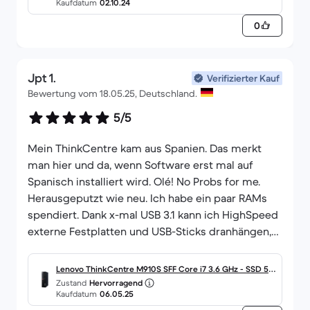
Kaufdatum
02.10.24
Weiter so :-).
0
Jpt 1.
Verifizierter Kauf
Bewertung vom 18.05.25, Deutschland.
5/5
Mein ThinkCentre kam aus Spanien. Das merkt
man hier und da, wenn Software erst mal auf
Spanisch installiert wird. Olé! No Probs for me.
Herausgeputzt wie neu. Ich habe ein paar RAMs
spendiert. Dank x-mal USB 3.1 kann ich HighSpeed
externe Festplatten und USB-Sticks dranhängen,
wie ich will. Es rangiert in meinem Hardware-
Museum unter Profi-Tools. Danke Back Market. LG
Lenovo ThinkCentre M910S SFF Core i7 3.6 GHz - SSD 512
J
Zustand
Hervorragend
GB RAM 16 GB
Kaufdatum
06.05.25