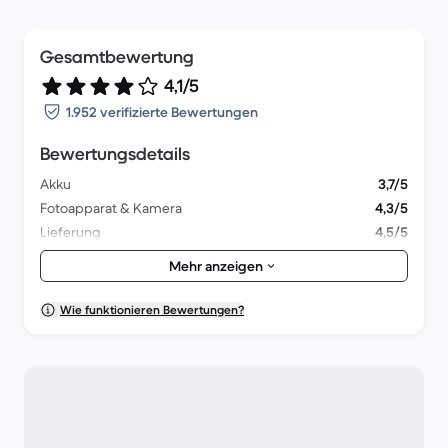
Gesamtbewertung
4,1/5
1.952 verifizierte Bewertungen
Bewertungsdetails
Akku
3,7/5
Fotoapparat & Kamera
4,3/5
Lieferung
4,5/5
Zubehör
4,3/5
Mehr anzeigen
Verpackung
4,4/5
Gesamteindruck
3,9/5
Wie funktionieren Bewertungen?
Ästhetik
4/5