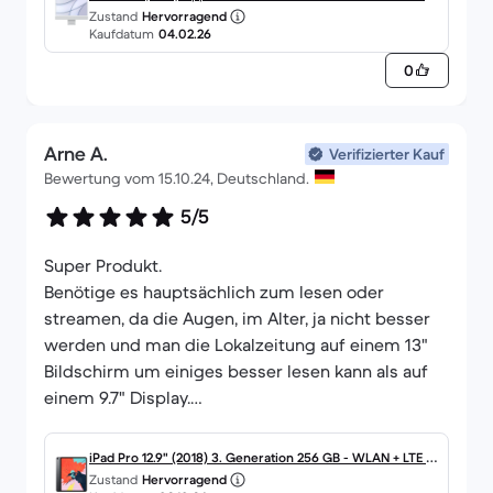
alles top und wie erwartet! 🙏😊
Zustand
Hervorragend
2 GB SSD - 16 GB QWERTZ - Deutsch Standardglas
Kaufdatum
04.02.26
0
Arne A.
Verifizierter Kauf
Bewertung vom 15.10.24, Deutschland.
5/5
Super Produkt.
Benötige es hauptsächlich zum lesen oder
streamen, da die Augen, im Alter, ja nicht besser
werden und man die Lokalzeitung auf einem 13"
Bildschirm um einiges besser lesen kann als auf
einem 9.7" Display.
Wenn man dann auch noch die Umwelt schont
und man nebenbei auch noch Geld spart, ist das
iPad Pro 12.9" (2018) 3. Generation 256 GB - WLAN + LTE -
eine Win-Win-Situation.
Zustand
Hervorragend
Space Grau