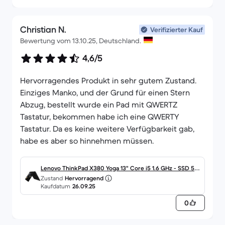
Christian N.
Verifizierter Kauf
Bewertung vom 13.10.25, Deutschland.
4,6/5
Hervorragendes Produkt in sehr gutem Zustand.
Einziges Manko, und der Grund für einen Stern
Abzug, bestellt wurde ein Pad mit QWERTZ
Tastatur, bekommen habe ich eine QWERTY
Tastatur. Da es keine weitere Verfügbarkeit gab,
habe es aber so hinnehmen müssen.
Lenovo ThinkPad X380 Yoga 13" Core i5 1.6 GHz - SSD 512
Zustand
Hervorragend
GB - 8GB QWERTZ - Deutsch
Kaufdatum
26.09.25
0