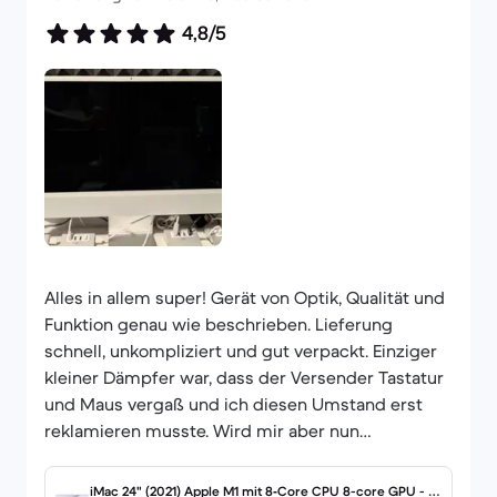
4,8/5
Alles in allem super! Gerät von Optik, Qualität und
Funktion genau wie beschrieben. Lieferung
schnell, unkompliziert und gut verpackt. Einziger
kleiner Dämpfer war, dass der Versender Tastatur
und Maus vergaß und ich diesen Umstand erst
reklamieren musste. Wird mir aber nun
nachgeschickt nach Aussage des Supports. Ich
hoffe, das wird auch passieren. Ansonsten aber
iMac 24" (2021) Apple M1 mit 8‑Core CPU 8-core GPU - 51