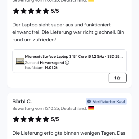
Bewertung vom 17.01.26, Deutschland.
5/5
Der Laptop sieht super aus und funktioniert
einwandfrei. Die Lieferung war richtig schnell. Bin
rund um zufrieden!
Microsoft Surface Laptop 3 13" Core i5 1.2 GHz - SSD 256
Zustand
Hervorragend
GB - 8GB QWERTZ - Deutsch
Kaufdatum
14.01.26
1
Bärbl C.
Verifizierter Kauf
Bewertung vom 12.10.25, Deutschland.
5/5
Die Lieferung erfolgte binnen wenigen Tagen. Das