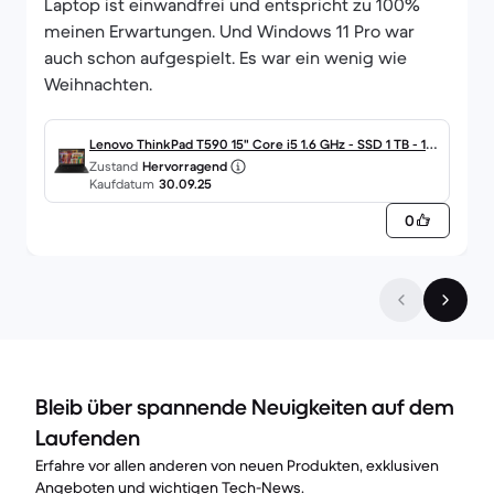
Laptop ist einwandfrei und entspricht zu 100%
meinen Erwartungen. Und Windows 11 Pro war
auch schon aufgespielt. Es war ein wenig wie
Weihnachten.
Lenovo ThinkPad T590 15" Core i5 1.6 GHz - SSD 1 TB - 16
Zustand
Hervorragend
GB QWERTZ - Deutsch
Kaufdatum
30.09.25
0
Bleib über spannende Neuigkeiten auf dem
Laufenden
Erfahre vor allen anderen von neuen Produkten, exklusiven
Angeboten und wichtigen Tech-News.