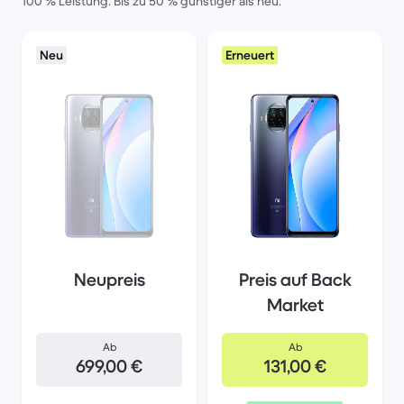
100 % Leistung. Bis zu 50 % günstiger als neu.
Neu
Erneuert
Neupreis
Preis auf Back
Market
Ab
Ab
699,00 €
131,00 €