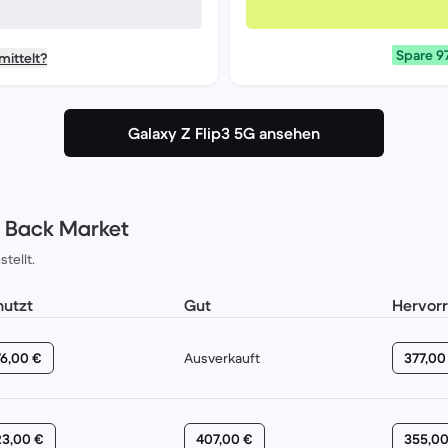
Spare 9
mittelt?
Galaxy Z Flip3 5G ansehen
i Back Market
tellt.
utzt
Gut
Hervor
6,00 €
Ausverkauft
377,00
23,00 €
407,00 €
355,00