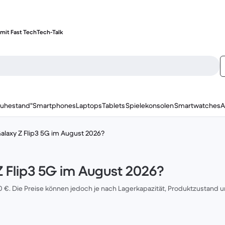
mit Fast Tech
Tech-Talk
ruhestand"
Smartphones
Laptops
Tablets
Spielekonsolen
Smartwatches
A
 Galaxy Z Flip3 5G im August 2026?
 Z Flip3 5G im August 2026?
0 €. Die Preise können jedoch je nach Lagerkapazität, Produktzustand un