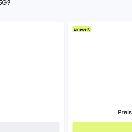
 5G?
Erneuert
Prei