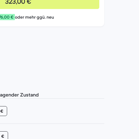
323,00 €
76,00 €
oder mehr ggü. neu
ragender Zustand
 €
 €