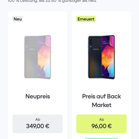
100 % Leistung. Bis zu 50 % günstiger als neu.
Neu
Erneuert
Neupreis
Preis auf Back
Market
Ab
Ab
349,00 €
96,00 €