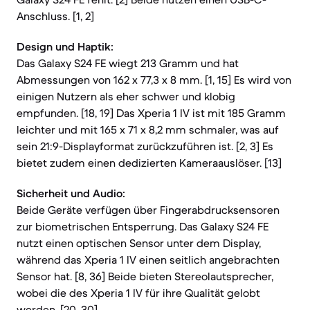
Anschluss. [1, 2]
Design und Haptik:
Das Galaxy S24 FE wiegt 213 Gramm und hat
Abmessungen von 162 x 77,3 x 8 mm. [1, 15] Es wird von
einigen Nutzern als eher schwer und klobig
empfunden. [18, 19] Das Xperia 1 IV ist mit 185 Gramm
leichter und mit 165 x 71 x 8,2 mm schmaler, was auf
sein 21:9-Displayformat zurückzuführen ist. [2, 3] Es
bietet zudem einen dedizierten Kameraauslöser. [13]
Sicherheit und Audio:
Beide Geräte verfügen über Fingerabdrucksensoren
zur biometrischen Entsperrung. Das Galaxy S24 FE
nutzt einen optischen Sensor unter dem Display,
während das Xperia 1 IV einen seitlich angebrachten
Sensor hat. [8, 36] Beide bieten Stereolautsprecher,
wobei die des Xperia 1 IV für ihre Qualität gelobt
werden. [20, 30]