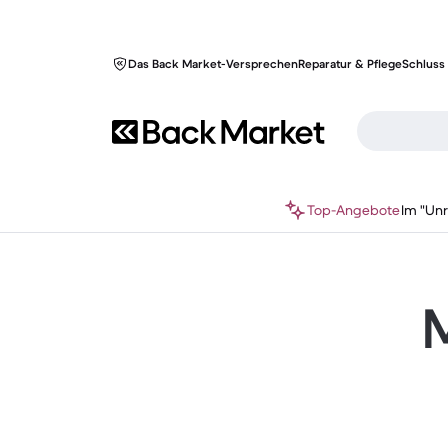
Das Back Market-Versprechen
Reparatur & Pflege
Schluss 
Top-Angebote
Im "Un
M