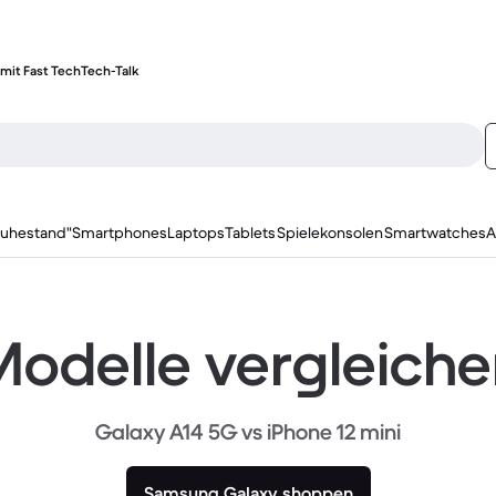
mit Fast Tech
Tech-Talk
ruhestand"
Smartphones
Laptops
Tablets
Spielekonsolen
Smartwatches
A
odelle vergleich
Galaxy A14 5G vs iPhone 12 mini
Samsung Galaxy shoppen