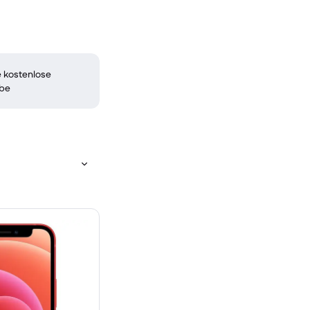
 kostenlose
be