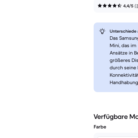
4,4/5
(
Unterschiede a
Das Samsung
Mini, das im
Ansätze in B
größeres Dis
durch seine
Konnektivitä
Handhabung
Verfügbare Mo
Farbe