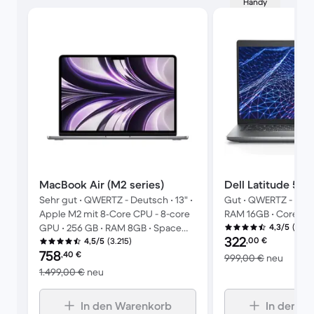
Handy
MacBook Air (M2 series)
Dell Latitude 543
Sehr gut • QWERTZ - Deutsch • 13" •
Gut • QWERTZ - Deut
Apple M2 mit 8‑Core CPU - 8-core
RAM 16GB • Core i5 -
(59)
GPU • 256 GB • RAM 8GB • Space
4,3/5
Preis des erneuerte
322
,00
€
(3.215)
Grau
4,5/5
Preis des erneuerten Produkts:
758
,40
€
Im Ver
999,00 €
neu
Im Vergleich zum Neupreis von 1.499,00 €
1.499,00 €
neu
In den Warenkorb
In den W