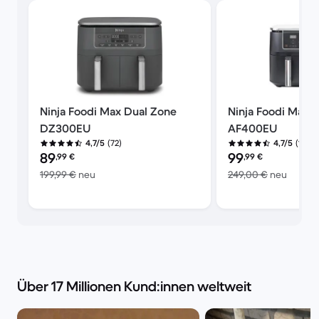
Ninja Foodi Max Dual Zone
Ninja Foodi Max 
DZ300EU
AF400EU
(72)
(1.168)
4,7/5
4,7/5
Preis des erneuerten Produkts:
Preis des erneuerte
89
99
,99
€
,99
€
Im Vergleich zum Neupreis von 199,99 €
Im Ver
199,99 €
neu
249,00 €
neu
Über 17 Millionen Kund:innen weltweit